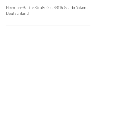
Heinrich-Barth-Straße 22, 66115 Saarbrücken,
Deutschland
eXperts4health GmbH
Team[at]mail.experts4health.com
+49 681 98332411
Heinrich-Barth-Str. 22, 66115 Saarbrücken
©2026 eXperts4health.com.